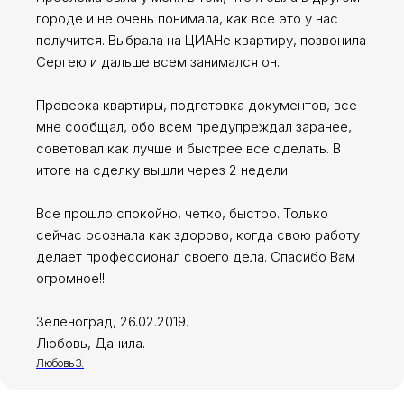
городе и не очень понимала, как все это у нас
получится. Выбрала на ЦИАНе квартиру, позвонила
Сергею и дальше всем занимался он.
Проверка квартиры, подготовка документов, все
мне сообщал, обо всем предупреждал заранее,
советовал как лучше и быстрее все сделать. В
итоге на сделку вышли через 2 недели.
Все прошло спокойно, четко, быстро. Только
сейчас осознала как здорово, когда свою работу
делает профессионал своего дела. Спасибо Вам
огромное!!!
Сергей Заводских
Зеленоград, 26.02.2019.
Любовь, Данила.
Москва, г. Зеленоград,
Любовь З.
ул. Юности, д.8