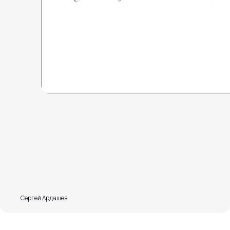
+7 (499) 117-05-28
Услуги и консультации
Политика конфиденциальности
Сергей Ардашев