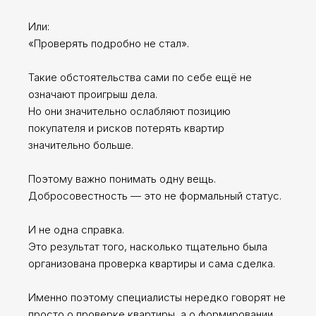
Или:
Сергей Заводских
«Проверять подробно не стал».
Москва, г. Зеленоград,
Такие обстоятельства сами по себе ещё не
ул. Юности, д.8
означают проигрыш дела.
+7 (499) 117-05-28
Но они значительно ослабляют позицию
покупателя и рисков потерять квартир
значительно больше.
Услуги и консультации
Поэтому важно понимать одну вещь.
Политика конфиденциальности
Добросовестность — это не формальный статус.
И не одна справка.
Это результат того, насколько тщательно была
организована проверка квартиры и сама сделка.
Именно поэтому специалисты нередко говорят не
просто о проверке квартиры, а о формировании