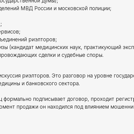
Государственной думы);
делений МВД России и московской полиции;
;
ервисов;
ъединений риэлторов;
зы (кандидат медицинских наук, практикующий эксп
провождающих сделки и судебные споры.
искуссия риэлторов. Это разговор на уровне государ
едицины и банковского сектора.
ец формально подписывает договор, проходит регист
момент продажи он находился под влиянием мошенни