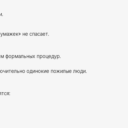
и.
умажек» не спасает.
ом формальных процедур.
ючительно одинокие пожилые люди.
тся: