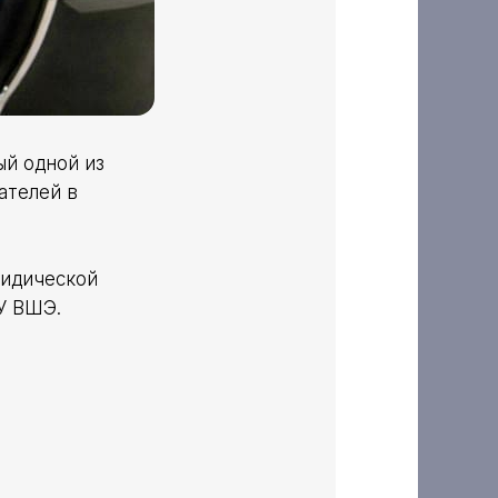
ый одной из
ателей в
ридической
У ВШЭ.