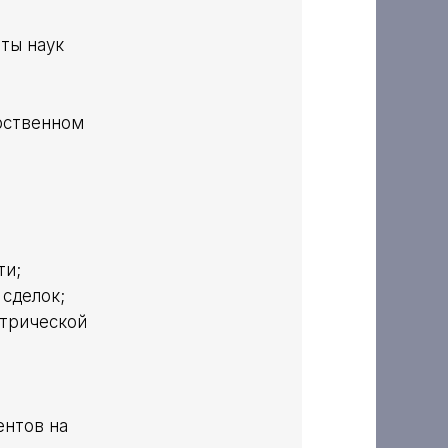
ты наук
арственном
ти;
сделок;
атрической
ентов на