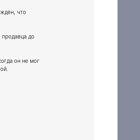
ждён, что
о продавца до
когда он не мог
ой.