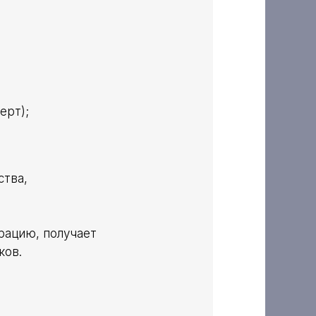
ерт);
ства,
рацию, получает
ков.