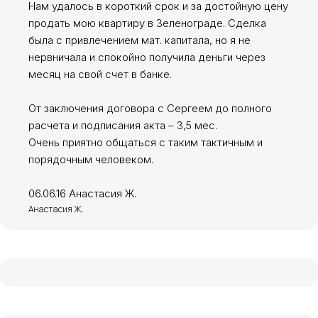
Нам удалось в короткий срок и за достойную цену
ул. Юности, д.8
продать мою квартиру в Зеленограде. Сделка
была с привлечением мат. капитала, но я не
+7 (499) 117-05-28
нервничала и спокойно получила деньги через
месяц на свой счет в банке.
Услуги и консультации
От заключения договора с Сергеем до полного
Политика конфиденциальности
расчета и подписания акта – 3,5 мес.
Очень приятно общаться с таким тактичным и
порядочным человеком.
06.06.16 Анастасия Ж.
Анастасия Ж.