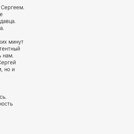
 Сергеем.
е
давца.
а.
ких минут
етентный
 нам.
Сергей
, но и
м
сь.
ность