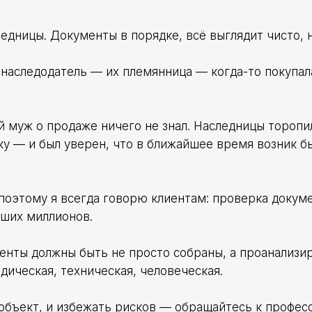
дницы. Документы в порядке, всё выглядит чисто, 
 наследодатель — их племянница — когда-то покупала
й муж о продаже ничего не знал. Наследницы торопил
ку — и был уверен, что в ближайшее время возник б
поэтому я всегда говорю клиентам: проверка докум
аших миллионов.
менты должны быть не просто собраны, а проанализи
дическая, техническая, человеческая.
т объект, и избежать рисков — обращайтесь к профес