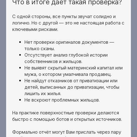
Что в итоге даёт такая проверка?
С одной стороны, все пункты звучат солидно и
логично. Но с другой — это не настоящая работа с
ключевыми рисками.
Нет проверки оригиналов документов —
только сканы.
Сергей Заводских
Отсутствует анализ глубокой истории
собственников и жильцов.
Москва, г. Зеленоград,
Не выявят скрытый материнский капитал или
ул. Юности, д.8
мужа, о котором умалчивала продавец.
Не найдут отказников от приватизации или
+7 (499) 117-05-28
детей, выписанных до приватизации, чтобы
лишить их жилья.
Не вскроют проблемных жильцов.
Услуги и консультации
На практике поверхностные проверки делаются
быстро с помощью ботов и открытых источников.
Политика конфиденциальности
Формально отчёт могут Вам прислать через пару